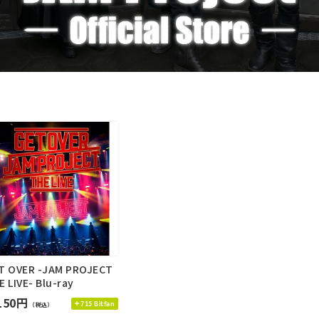
T OVER -JAM PROJECT
E LIVE- Blu-ray
150円
715 Bitfan
（税込）