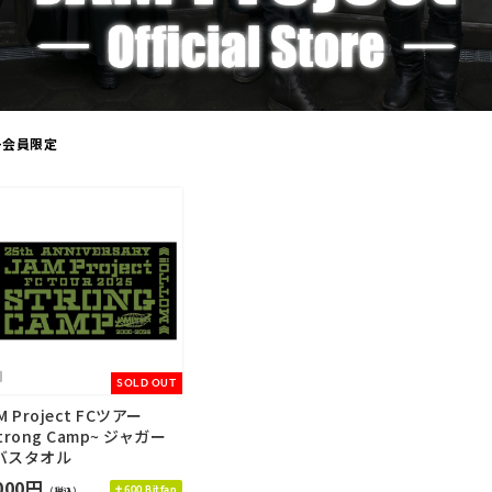
!+会員限定
SOLD OUT
M Project FCツアー
trong Camp~ ジャガー
バスタオル
000円
600 Bitfan
（税込）