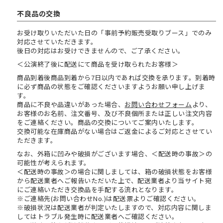
不良品の交換
お受け取りいただいた日の「事前予約販売受取りブース」でのみ
対応させていただきます。
後日の対応はお受けできませんので、ご了承ください。
＜公演終了後に配送にて商品を受け取られたお客様＞
商品到着後商品到着から7日以内であれば交換を承ります。到着時
に必ず商品の状態をご確認くださいますようお願い申し上げま
す。
商品に不良や品違いがあった場合、
お問い合わせフォーム
より、
お客様のお名前、注文番号、及び不良個所または正しい注文内容
をご連絡ください。商品の交換についてご案内いたします。
交換可能な在庫商品がない場合はご返金によるご対応とさせてい
ただきます。
なお、外箱に凹みや破損がございます場合、＜配送時の事故＞の
可能性が考えられます。
＜配送時の事故＞の場合に関しましては、箱の破損状態をお客様
から配送業者へご報告いただいた上で、配送業者より当サイト宛
にご連絡いただき交換品を手配する流れとなります。
※ご連絡先(お問い合わせNo.)は配送票よりご確認ください。
※破損状況は配送業者が判定いたしますので、対応内容に関しま
してはトラブル発生時に配送業者へご確認ください。