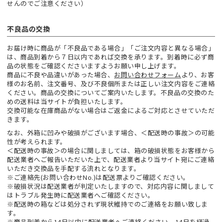
せんのでご注意ください）
不良品の交換
お届け時に商品が「不良品である場合」「ご注文内容と異なる場合」
は、商品到着から７日以内であれば交換を承ります。到着時に必ず商
品の状態をご確認くださいますようお願い申し上げます。
商品に不良や品違いがあった場合、
お問い合わせフォーム
より、お客
様のお名前、注文番号、及び不良個所または正しい注文内容をご連絡
ください。商品の交換についてご案内いたします。不良品の交換のた
めの送料は当サイトが負担いたします。
交換可能な在庫商品がない場合はご返金によるご対応とさせていただ
きます。
なお、外箱に凹みや破損がございます場合、＜配送時の事故＞の可能
性が考えられます。
＜配送時の事故＞の場合に関しましては、箱の破損状態をお客様から
配送業者へご報告いただいた上で、配送業者より当サイト宛にご連絡
いただき交換品を手配する流れとなります。
※ご連絡先(お問い合わせNo.)は配送票よりご確認ください。
※破損状況は配送業者が判定いたしますので、対応内容に関しまして
はトラブル発生時に配送業者へご確認ください。
※配送時の箱などは処分されず現状維持でのご連絡をお願い致しま
す。
※商品到着から14日以内に配送業者へご連絡ください。14日を経過