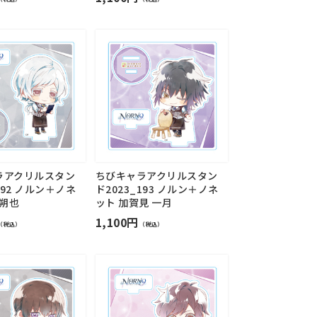
ラアクリルスタン
ちびキャラアクリルスタン
192 ノルン＋ノネ
ド2023_193 ノルン＋ノネ
 朔也
ット 加賀見 一月
1,100円
（税込）
（税込）