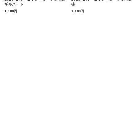
ギルバート
楊
1,100円
1,100円