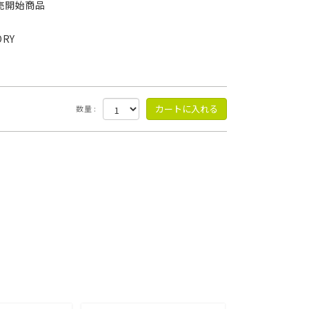
売開始商品
ORY
数量 :