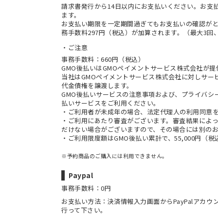
請求書発行から14日以内にお支払いください。お支
ます。
お支払い期限を一定期間過ぎてもお支払いの確認が
務手数料297円（税込）が加算されます。（最大3回、
ご注意
事務手数料：660円（税込）
GMO後払いはGMOペイメントサービス株式会社が
当社は
GMOペイメントサービス株式会社
に対しサー
代金債権を譲渡します。
GMO後払いサービスの
注意事項
および、
プライバシ
払いサービスをご利用ください。
・ご利用者が未成年の場合、法定代理人の利用同意
・ご利用にあたり審査がございます。審査結果によっ
だけない場合がございますので、その場合には別の
・ご利用限度額はGMO後払い累計で、55,000円（
※予約商品のご購入には利用できません。
Paypal
事務手数料：0円
お支払い方法：決済情報入力画面からPayPalアカ
行って下さい。