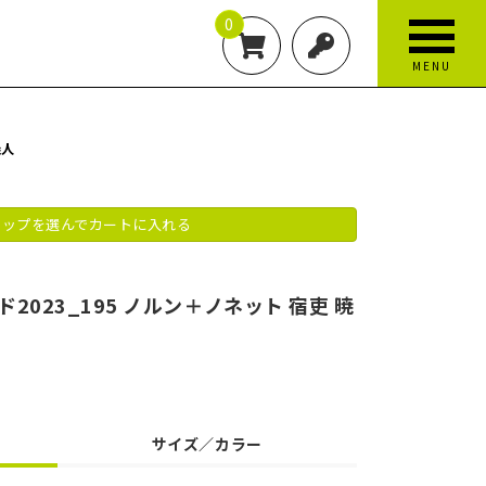
0
MENU
暁人
ップを選んでカートに入れる
023_195 ノルン＋ノネット 宿吏 暁
サイズ／カラー