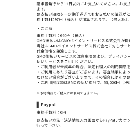
請求書発行から14日以内にお支払いください。お支
ます。
お支払い期限を一定期間過ぎてもお支払いの確認が
務手数料297円（税込）が加算されます。（最大3回、
ご注意
事務手数料：660円（税込）
GMO後払いはGMOペイメントサービス株式会社が
当社は
GMOペイメントサービス株式会社
に対しサー
代金債権を譲渡します。
GMO後払いサービスの
注意事項
および、
プライバシ
払いサービスをご利用ください。
・ご利用者が未成年の場合、法定代理人の利用同意
・ご利用にあたり審査がございます。審査結果によっ
だけない場合がございますので、その場合には別の
・ご利用限度額はGMO後払い累計で、55,000円（
※予約商品のご購入には利用できません。
Paypal
事務手数料：0円
お支払い方法：決済情報入力画面からPayPalアカ
行って下さい。