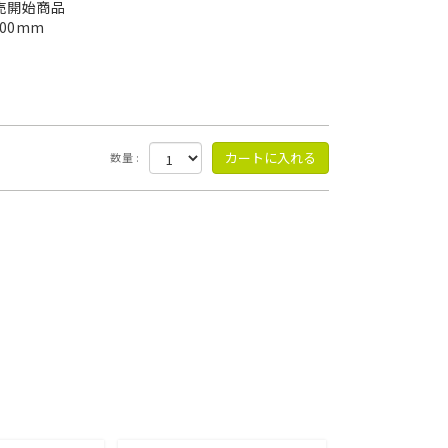
売開始商品
00mm
数量 :