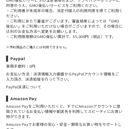
GMO後払いサービスの
注意事項
および、
プライバシーポリシー
に
同意のうえ、GMO後払いサービスをご利用ください。
・ご利用者が未成年の場合、法定代理人の利用同意を得てご利用く
ださい。
・ご利用にあたり審査がございます。審査結果によっては「GMO
後払い」をご利用いただけない場合がございますので、その場合に
は別のお支払方法へ変更をお願いします。
・ご利用限度額はGMO後払い累計で、55,000円（税込）です。
※予約商品のご購入には利用できません。
Paypal
事務手数料：0円
お支払い方法：決済情報入力画面からPayPalアカウント情報をご
入力頂き、決済処理を行って下さい。
PayPal決済について
Amazon Pay
Amazon Payをご利用いただくと、すでにAmazonアカウントに登
録されているお支払い情報や配送先を利用してスピーディにお買い
物ができます。
Amazon Payでお客様の安心・安全・簡単なお買い物をサポートし