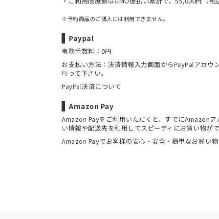
・ご利用限度額はGMO後払い累計で、55,000円（
※予約商品のご購入には利用できません。
Paypal
事務手数料：0円
お支払い方法：決済情報入力画面からPayPalアカ
行って下さい。
PayPal決済について
Amazon Pay
Amazon Payをご利用いただくと、すでにAmaz
い情報や配送先を利用してスピーディにお買い物が
Amazon Payでお客様の安心・安全・簡単なお買い