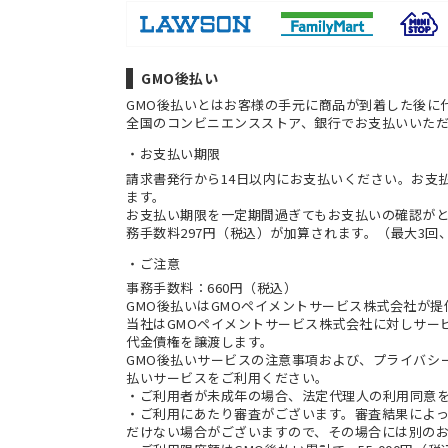
GMO後払い
GMO後払いとはお客様の手元に商品が到着した後に
全国のコンビニエンスストア、銀行でお支払いいた
お支払い期限
請求書発行から14日以内にお支払いください。お支
ます。
お支払い期限を一定期間過ぎてもお支払いの確認が
務手数料297円（税込）が加算されます。（最大3回、
ご注意
事務手数料：660円（税込）
GMO後払いはGMOペイメントサービス株式会社が
当社は
GMOペイメントサービス株式会社
に対しサー
代金債権を譲渡します。
GMO後払いサービスの
注意事項
および、
プライバシ
払いサービスをご利用ください。
・ご利用者が未成年の場合、法定代理人の利用同意
・ご利用にあたり審査がございます。審査結果によっ
だけない場合がございますので、その場合には別の