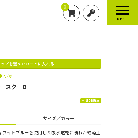
0
MENU
ップを選んでカートに入れる
小物
コースターB
130 Bitfan
サイズ／カラー
なライトブルーを使用した吸水速乾に優れた珪藻土