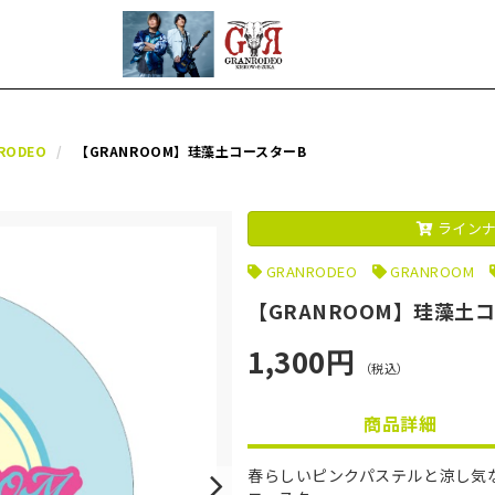
RODEO
【GRANROOM】珪藻土コースターB
ラインナ
GRANRODEO
GRANROOM
【GRANROOM】珪藻土
1,300円
（税込）
商品詳細
春らしいピンクパステルと涼し気