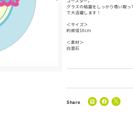
コースター。
グラスの結露をしっかり吸い取っ
で大活躍します！
＜サイズ＞
約直径10cm
＜素材＞
白雲石