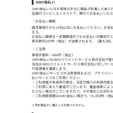
GMO後払い
GMO後払いとはお客様の手元に商品が到着した後に
全国のコンビニエンスストア、銀行でお支払いいた
お支払い期限
請求書発行から14日以内にお支払いください。お支
ます。
お支払い期限を一定期間過ぎてもお支払いの確認が
務手数料297円（税込）が加算されます。（最大3回、
ご注意
事務手数料：660円（税込）
GMO後払いはGMOペイメントサービス株式会社が
当社は
GMOペイメントサービス株式会社
に対しサー
代金債権を譲渡します。
GMO後払いサービスの
注意事項
および、
プライバシ
払いサービスをご利用ください。
・ご利用者が未成年の場合、法定代理人の利用同意
・ご利用にあたり審査がございます。審査結果によっ
だけない場合がございますので、その場合には別の
・ご利用限度額はGMO後払い累計で、55,000円（
※予約商品のご購入には利用できません。