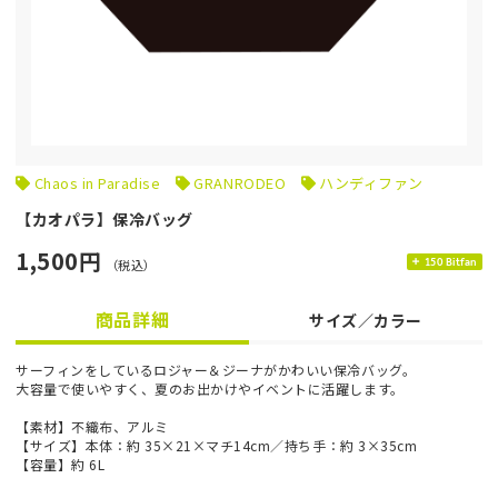
Chaos in Paradise
GRANRODEO
ハンディファン
【カオパラ】保冷バッグ
1,500円
（税込）
150 Bitfan
商品詳細
サイズ／カラー
サーフィンをしているロジャー＆ジーナがかわいい保冷バッグ。
大容量で使いやすく、夏のお出かけやイベントに活躍します。
【素材】不織布、アルミ
【サイズ】本体：約 35×21×マチ14cm／持ち手：約 3×35cm
【容量】約 6L