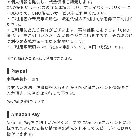
で個人情報を提供し、代金債権を譲渡します。
GMO後払いサービスの
注意事項
および、
プライバシーポリシー
に
同意のうえ、GMO後払いサービスをご利用ください。
・ご利用者が未成年の場合、法定代理人の利用同意を得てご利用く
ださい。
・ご利用にあたり審査がございます。審査結果によっては「GMO
後払い」をご利用いただけない場合がございますので、その場合に
は別のお支払方法へ変更をお願いします。
・ご利用限度額はGMO後払い累計で、55,000円（税込）です。
※予約商品のご購入には利用できません。
Paypal
事務手数料：0円
お支払い方法：決済情報入力画面からPayPalアカウント情報をご
入力頂き、決済処理を行って下さい。
PayPal決済について
Amazon Pay
Amazon Payをご利用いただくと、すでにAmazonアカウントに登
録されているお支払い情報や配送先を利用してスピーディにお買い
物ができます。