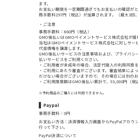
ます。
お支払い期限を一定期間過ぎてもお支払いの確認が
務手数料297円（税込）が加算されます。（最大3回、
ご注意
事務手数料：660円（税込）
GMO後払いはGMOペイメントサービス株式会社が
当社は
GMOペイメントサービス株式会社
に対しサー
代金債権を譲渡します。
GMO後払いサービスの
注意事項
および、
プライバシ
払いサービスをご利用ください。
・ご利用者が未成年の場合、法定代理人の利用同意
・ご利用にあたり審査がございます。審査結果によっ
だけない場合がございますので、その場合には別の
・ご利用限度額はGMO後払い累計で、55,000円（
※予約商品のご購入には利用できません。
Paypal
事務手数料：0円
お支払い方法：決済情報入力画面からPayPalアカ
行って下さい。
PayPal決済について