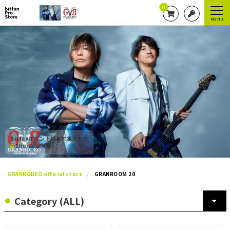
0
MENU
Bitfanポイント付与対象ストア
Bitfanとは？
GRANRODEO official store
GRANROOM 20