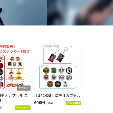
予約商品
ロデオカプセル ス
【GR2425】ロデオカプセル
付
600円
60 Bitfan
（税込）
60 Bitfan
込）