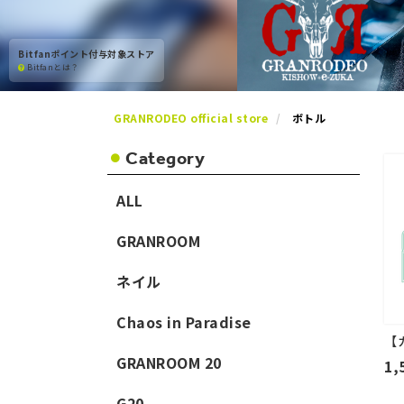
Bitfanポイント付与対象ストア
Bitfanとは？
GRANRODEO official store
ボトル
Category
ALL
GRANROOM
ネイル
Chaos in Paradise
【
GRANROOM 20
1,
G20