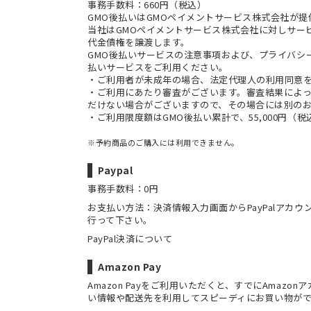
事務手数料：660円（税込）
GMO後払いはGMOペイメントサービス株式会社が
当社は
GMOペイメントサービス株式会社
に対しサー
代金債権を譲渡します。
GMO後払いサービスの
注意事項
および、
プライバシ
払いサービスをご利用ください。
・ご利用者が未成年の場合、法定代理人の利用同意
・ご利用にあたり審査がございます。審査結果によっ
だけない場合がございますので、その場合には別の
・ご利用限度額はGMO後払い累計で、55,000円（
※予約商品のご購入には利用できません。
Paypal
事務手数料：0円
お支払い方法：決済情報入力画面からPayPalアカ
行って下さい。
PayPal決済について
Amazon Pay
Amazon Payをご利用いただくと、すでにAmaz
い情報や配送先を利用してスピーディにお買い物が