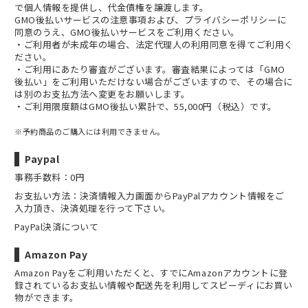
で個人情報を提供し、代金債権を譲渡します。
GMO後払いサービスの
注意事項
および、
プライバシーポリシー
に
同意のうえ、GMO後払いサービスをご利用ください。
・ご利用者が未成年の場合、法定代理人の利用同意を得てご利用く
ださい。
・ご利用にあたり審査がございます。審査結果によっては「GMO
後払い」をご利用いただけない場合がございますので、その場合に
は別のお支払方法へ変更をお願いします。
・ご利用限度額はGMO後払い累計で、55,000円（税込）です。
※予約商品のご購入には利用できません。
Paypal
事務手数料：0円
お支払い方法：決済情報入力画面からPayPalアカウント情報をご
入力頂き、決済処理を行って下さい。
PayPal決済について
Amazon Pay
Amazon Payをご利用いただくと、すでにAmazonアカウントに登
録されているお支払い情報や配送先を利用してスピーディにお買い
物ができます。