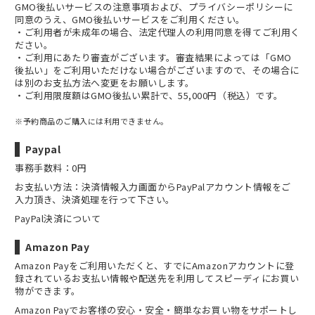
GMO後払いサービスの
注意事項
および、
プライバシーポリシー
に
同意のうえ、GMO後払いサービスをご利用ください。
・ご利用者が未成年の場合、法定代理人の利用同意を得てご利用く
ださい。
・ご利用にあたり審査がございます。審査結果によっては「GMO
後払い」をご利用いただけない場合がございますので、その場合に
は別のお支払方法へ変更をお願いします。
・ご利用限度額はGMO後払い累計で、55,000円（税込）です。
※予約商品のご購入には利用できません。
Paypal
事務手数料：0円
お支払い方法：決済情報入力画面からPayPalアカウント情報をご
入力頂き、決済処理を行って下さい。
PayPal決済について
Amazon Pay
Amazon Payをご利用いただくと、すでにAmazonアカウントに登
録されているお支払い情報や配送先を利用してスピーディにお買い
物ができます。
Amazon Payでお客様の安心・安全・簡単なお買い物をサポートし