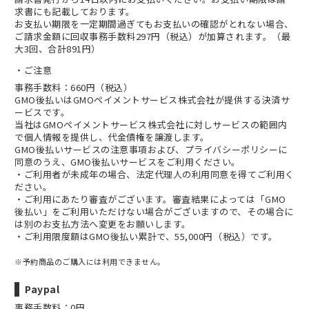
求書にも記載しております。
お支払い期限を一定期間過ぎてもお支払いの確認がとれない場合、
ご請求金額に回収事務手数料297円（税込）が加算されます。（最
大3回、合計891円）
ご注意
事務手数料：660円（税込）
GMO後払いはGMOペイメントサービス株式会社が提供する決済サ
ービスです。
当社は
GMOペイメントサービス株式会社
に対しサービスの範囲内
で個人情報を提供し、代金債権を譲渡します。
GMO後払いサービスの
注意事項
および、
プライバシーポリシー
に
同意のうえ、GMO後払いサービスをご利用ください。
・ご利用者が未成年の場合、法定代理人の利用同意を得てご利用く
ださい。
・ご利用にあたり審査がございます。審査結果によっては「GMO
後払い」をご利用いただけない場合がございますので、その場合に
は別のお支払方法へ変更をお願いします。
・ご利用限度額はGMO後払い累計で、55,000円（税込）です。
※予約商品のご購入には利用できません。
Paypal
事務手数料：0円