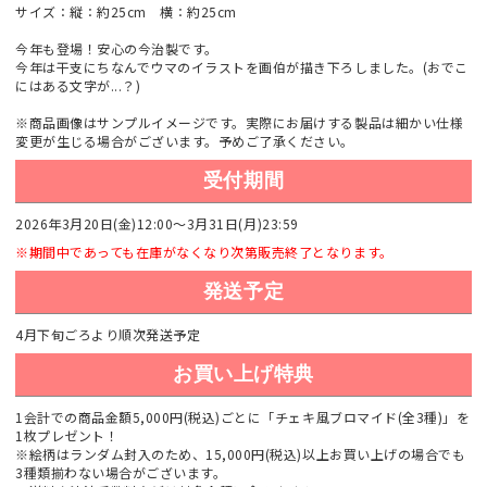
サイズ：縦：約25cm 横：約25cm
今年も登場！安心の今治製です。
今年は干支にちなんでウマのイラストを画伯が描き下ろしました。(おでこ
にはある文字が...？)
※商品画像はサンプルイメージです。実際にお届けする製品は細かい仕様
変更が生じる場合がございます。予めご了承ください。
受付期間
2026年3月20日(金)12:00～3月31日(月)23:59
※期間中であっても在庫がなくなり次第販売終了となります。
発送予定
4月下旬ごろより順次発送予定
お買い上げ特典
1会計での商品金額5,000円(税込)ごとに「チェキ風ブロマイド(全3種)」を
1枚プレゼント！
※絵柄はランダム封入のため、15,000円(税込)以上お買い上げの場合でも
3種類揃わない場合がございます。