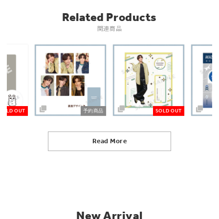
Related Products
関連商品
SOLD OUT
予約商品
SOLD OUT
Read More
New Arrival