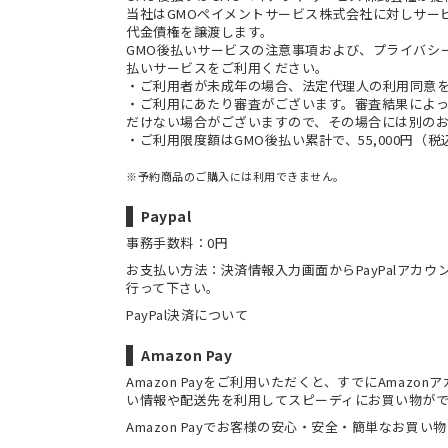
当社は
GMOペイメントサービス株式会社
に対しサー
代金債権を譲渡します。
GMO後払いサービスの
注意事項
および、
プライバシ
払いサービスをご利用ください。
・ご利用者が未成年の場合、法定代理人の利用同意
・ご利用にあたり審査がございます。審査結果によっ
だけない場合がございますので、その場合には別の
・ご利用限度額はGMO後払い累計で、55,000円（
※予約商品のご購入には利用できません。
Paypal
事務手数料：0円
お支払い方法：決済情報入力画面からPayPalアカ
行って下さい。
PayPal決済について
Amazon Pay
Amazon Payをご利用いただくと、すでにAmaz
い情報や配送先を利用してスピーディにお買い物が
Amazon Payでお客様の安心・安全・簡単なお買い