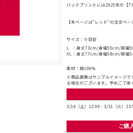
バックプリントには2025年の【
【本ページは”レッド”の注文ペー
サイズ：※目安
L
：
身丈73cm
/
身幅55cm
/
肩幅5
XL
：
身丈77cm
/
身幅58cm
/
肩幅5
素材：綿100%
※商品画像はサンプルイメージで
る場合がございます。予めご了承
3/14（土）12:00 - 3/31（火）23:
ご購