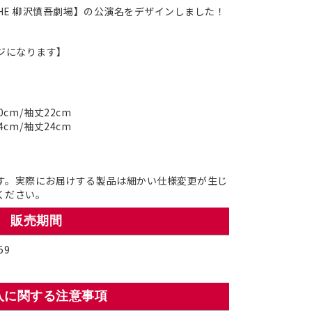
THE 柳沢慎吾劇場】の公演名をデザインしました！
ジになります】
0cm
/
袖丈22cm
4cm
/
袖丈24cm
す。実際にお届けする製品は細かい仕様変更が生じ
ください。
販売期間
59
入に関する注意事項