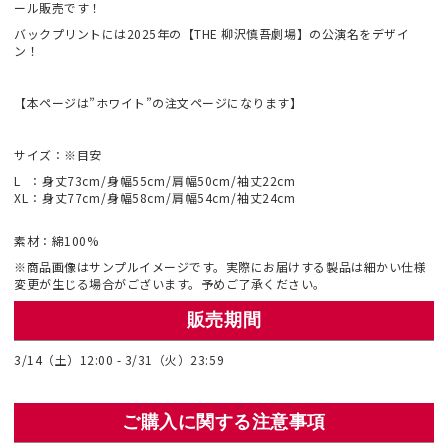
ール販売です！
バックプリントには2025年の【THE 柳沢慎吾劇場】の公演名をデザイ
ン！
【本ページは”ホワイト”の注文ページになります】
サイズ：※目安
L
：
身丈73cm
/
身幅55cm
/
肩幅50cm
/
袖丈22cm
XL
：
身丈77cm
/
身幅58cm
/
肩幅54cm
/
袖丈24cm
素材：綿100%
※商品画像はサンプルイメージです。実際にお届けする製品は細かい仕様
変更が生じる場合がございます。予めご了承ください。
販売期間
3/14（土）12:00 - 3/31（火）23:59
ご購入に関する注意事項