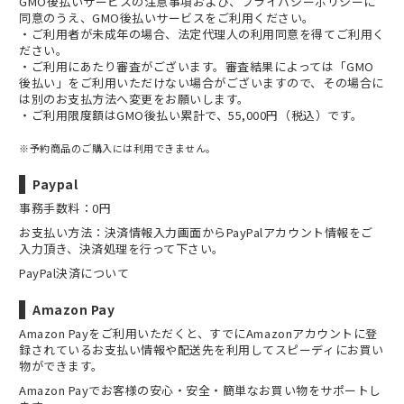
GMO後払いサービスの
注意事項
および、
プライバシーポリシー
に
同意のうえ、GMO後払いサービスをご利用ください。
・ご利用者が未成年の場合、法定代理人の利用同意を得てご利用く
ださい。
・ご利用にあたり審査がございます。審査結果によっては「GMO
後払い」をご利用いただけない場合がございますので、その場合に
は別のお支払方法へ変更をお願いします。
・ご利用限度額はGMO後払い累計で、55,000円（税込）です。
※予約商品のご購入には利用できません。
Paypal
事務手数料：0円
お支払い方法：決済情報入力画面からPayPalアカウント情報をご
入力頂き、決済処理を行って下さい。
PayPal決済について
Amazon Pay
Amazon Payをご利用いただくと、すでにAmazonアカウントに登
録されているお支払い情報や配送先を利用してスピーディにお買い
物ができます。
Amazon Payでお客様の安心・安全・簡単なお買い物をサポートし