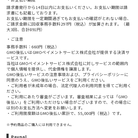
請求書発行から14日以内にお支払いください。お支払い期限は請
求書にも記載しております。
お支払い期限を一定期間過ぎてもお支払いの確認がとれない場合、
ご請求金額に回収事務手数料297円（税込）が加算されます。（最
大3回、合計891円）
ご注意
事務手数料：660円（税込）
GMO後払いはGMOペイメントサービス株式会社が提供する決済サ
ービスです。
当社は
GMOペイメントサービス株式会社
に対しサービスの範囲内
で個人情報を提供し、代金債権を譲渡します。
GMO後払いサービスの
注意事項
および、
プライバシーポリシー
に
同意のうえ、GMO後払いサービスをご利用ください。
・ご利用者が未成年の場合、法定代理人の利用同意を得てご利用く
ださい。
・ご利用にあたり審査がございます。審査結果によっては「GMO
後払い」をご利用いただけない場合がございますので、その場合に
は別のお支払方法へ変更をお願いします。
・ご利用限度額はGMO後払い累計で、55,000円（税込）です。
※予約商品のご購入には利用できません。
Paypal