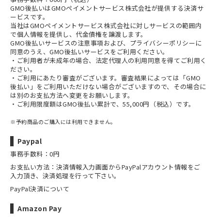
GMO後払いはGMOペイメントサービス株式会社が提供する決済サ
ービスです。
当社は
GMOペイメントサービス株式会社
に対しサービスの範囲内
で個人情報を提供し、代金債権を譲渡します。
GMO後払いサービスの
注意事項
および、
プライバシーポリシー
に
同意のうえ、GMO後払いサービスをご利用ください。
・ご利用者が未成年の場合、法定代理人の利用同意を得てご利用く
ださい。
・ご利用にあたり審査がございます。審査結果によっては「GMO
後払い」をご利用いただけない場合がございますので、その場合に
は別のお支払方法へ変更をお願いします。
・ご利用限度額はGMO後払い累計で、55,000円（税込）です。
※予約商品のご購入には利用できません。
Paypal
事務手数料：0円
お支払い方法：決済情報入力画面からPayPalアカウント情報をご
入力頂き、決済処理を行って下さい。
PayPal決済について
Amazon Pay