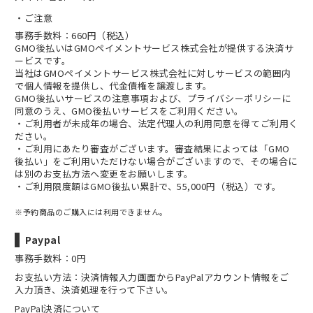
ご注意
事務手数料：660円（税込）
GMO後払いはGMOペイメントサービス株式会社が提供する決済サ
ービスです。
当社は
GMOペイメントサービス株式会社
に対しサービスの範囲内
で個人情報を提供し、代金債権を譲渡します。
GMO後払いサービスの
注意事項
および、
プライバシーポリシー
に
同意のうえ、GMO後払いサービスをご利用ください。
・ご利用者が未成年の場合、法定代理人の利用同意を得てご利用く
ださい。
・ご利用にあたり審査がございます。審査結果によっては「GMO
後払い」をご利用いただけない場合がございますので、その場合に
は別のお支払方法へ変更をお願いします。
・ご利用限度額はGMO後払い累計で、55,000円（税込）です。
※予約商品のご購入には利用できません。
Paypal
事務手数料：0円
お支払い方法：決済情報入力画面からPayPalアカウント情報をご
入力頂き、決済処理を行って下さい。
PayPal決済について