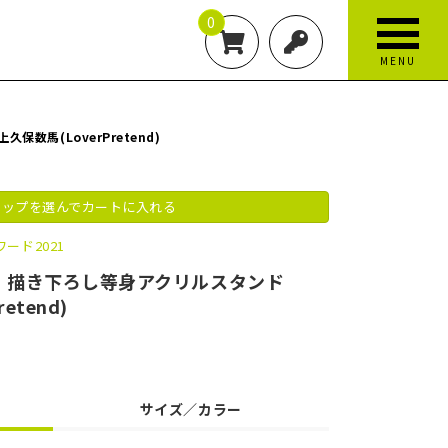
0
MENU
数馬(LoverPretend)
ップを選んでカートに入れる
ード2021
1 描き下ろし等身アクリルスタンド
etend)
サイズ／カラー