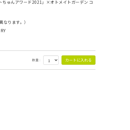
ちゅんアワード2021」×オトメイトガーデン コ
異なります。）
ORY
数量 :