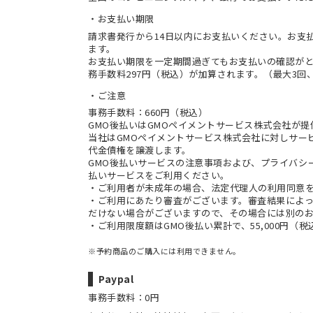
お支払い期限
請求書発行から14日以内にお支払いください。お支
ます。
お支払い期限を一定期間過ぎてもお支払いの確認が
務手数料297円（税込）が加算されます。（最大3回、
ご注意
事務手数料：660円（税込）
GMO後払いはGMOペイメントサービス株式会社が
当社は
GMOペイメントサービス株式会社
に対しサー
代金債権を譲渡します。
GMO後払いサービスの
注意事項
および、
プライバシ
払いサービスをご利用ください。
・ご利用者が未成年の場合、法定代理人の利用同意
・ご利用にあたり審査がございます。審査結果によっ
だけない場合がございますので、その場合には別の
・ご利用限度額はGMO後払い累計で、55,000円（
※予約商品のご購入には利用できません。
Paypal
事務手数料：0円