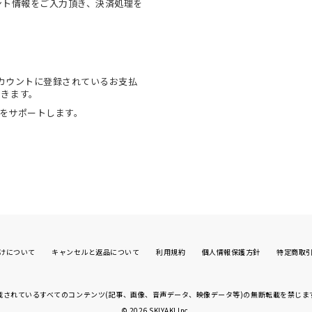
ウント情報をご入力頂き、決済処理を
onアカウントに登録されているお支払
できます。
物をサポートします。
けについて
キャンセルと返品について
利用規約
個人情報保護方針
特定商取
載されているすべてのコンテンツ(記事、画像、
音声データ、映像データ等)の無断転載を禁じま
© 2026
SKIYAKI Inc.