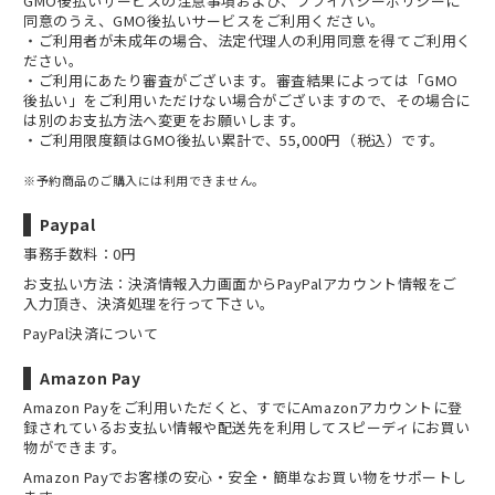
GMO後払いサービスの
注意事項
および、
プライバシーポリシー
に
同意のうえ、GMO後払いサービスをご利用ください。
・ご利用者が未成年の場合、法定代理人の利用同意を得てご利用く
ださい。
・ご利用にあたり審査がございます。審査結果によっては「GMO
後払い」をご利用いただけない場合がございますので、その場合に
は別のお支払方法へ変更をお願いします。
・ご利用限度額はGMO後払い累計で、55,000円（税込）です。
※予約商品のご購入には利用できません。
Paypal
事務手数料：0円
お支払い方法：決済情報入力画面からPayPalアカウント情報をご
入力頂き、決済処理を行って下さい。
PayPal決済について
Amazon Pay
Amazon Payをご利用いただくと、すでにAmazonアカウントに登
録されているお支払い情報や配送先を利用してスピーディにお買い
物ができます。
Amazon Payでお客様の安心・安全・簡単なお買い物をサポートし