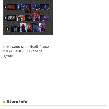
POSTCARD SET／全3種（TAKA・
Karyu・ZERO・TSUKASA）
1,200円
Store Info