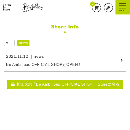
0
MENU
Store Info
ALL
news
2021.11.12
news
Be Ambitious OFFICIAL SHOPがOPEN！
杉江大志「Be Ambitious OFFICIAL SHOP」 Storeに戻る