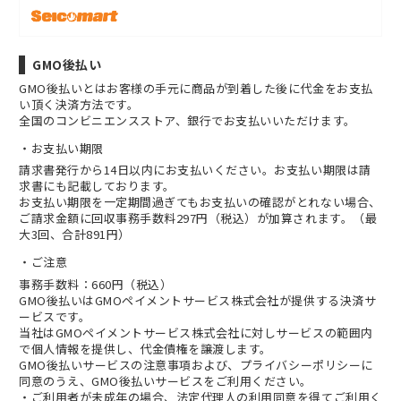
GMO後払い
GMO後払いとはお客様の手元に商品が到着した後に代金をお支払
い頂く決済方法です。
全国のコンビニエンスストア、銀行でお支払いいただけます。
お支払い期限
請求書発行から14日以内にお支払いください。お支払い期限は請
求書にも記載しております。
お支払い期限を一定期間過ぎてもお支払いの確認がとれない場合、
ご請求金額に回収事務手数料297円（税込）が加算されます。（最
大3回、合計891円）
ご注意
事務手数料：660円（税込）
GMO後払いはGMOペイメントサービス株式会社が提供する決済サ
ービスです。
当社は
GMOペイメントサービス株式会社
に対しサービスの範囲内
で個人情報を提供し、代金債権を譲渡します。
GMO後払いサービスの
注意事項
および、
プライバシーポリシー
に
同意のうえ、GMO後払いサービスをご利用ください。
・ご利用者が未成年の場合、法定代理人の利用同意を得てご利用く