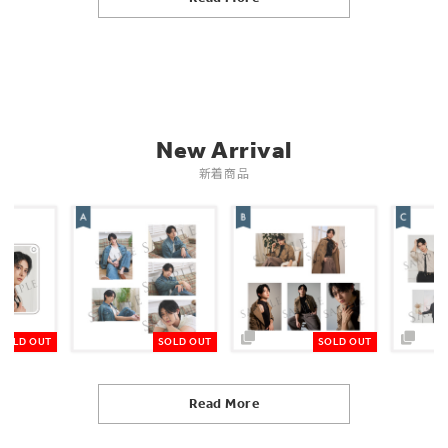
New Arrival
新着商品
SOLD OUT
SOLD OUT
SOLD OUT
Read More