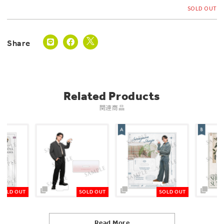
SOLD OUT
Related Products
関連商品
SOLD OUT
SOLD OUT
SOLD OUT
Read More