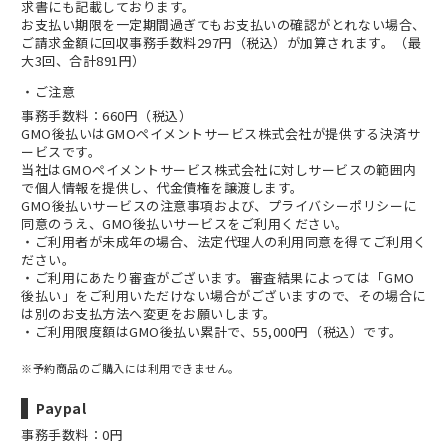
求書にも記載しております。
お支払い期限を一定期間過ぎてもお支払いの確認がとれない場合、
ご請求金額に回収事務手数料297円（税込）が加算されます。（最
大3回、合計891円）
ご注意
事務手数料：660円（税込）
GMO後払いはGMOペイメントサービス株式会社が提供する決済サ
ービスです。
当社は
GMOペイメントサービス株式会社
に対しサービスの範囲内
で個人情報を提供し、代金債権を譲渡します。
GMO後払いサービスの
注意事項
および、
プライバシーポリシー
に
同意のうえ、GMO後払いサービスをご利用ください。
・ご利用者が未成年の場合、法定代理人の利用同意を得てご利用く
ださい。
・ご利用にあたり審査がございます。審査結果によっては「GMO
後払い」をご利用いただけない場合がございますので、その場合に
は別のお支払方法へ変更をお願いします。
・ご利用限度額はGMO後払い累計で、55,000円（税込）です。
※予約商品のご購入には利用できません。
Paypal
事務手数料：0円