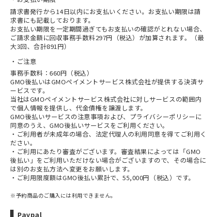
請求書発行から14日以内にお支払いください。お支払い期限は請
求書にも記載しております。
お支払い期限を一定期間過ぎてもお支払いの確認がとれない場合、
ご請求金額に回収事務手数料297円（税込）が加算されます。（最
大3回、合計891円）
ご注意
事務手数料：660円（税込）
GMO後払いはGMOペイメントサービス株式会社が提供する決済サ
ービスです。
当社は
GMOペイメントサービス株式会社
に対しサービスの範囲内
で個人情報を提供し、代金債権を譲渡します。
GMO後払いサービスの
注意事項
および、
プライバシーポリシー
に
同意のうえ、GMO後払いサービスをご利用ください。
・ご利用者が未成年の場合、法定代理人の利用同意を得てご利用く
ださい。
・ご利用にあたり審査がございます。審査結果によっては「GMO
後払い」をご利用いただけない場合がございますので、その場合に
は別のお支払方法へ変更をお願いします。
・ご利用限度額はGMO後払い累計で、55,000円（税込）です。
※予約商品のご購入には利用できません。
Paypal