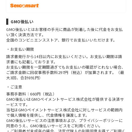
GMO後払い
GMO後払いとはお客様の手元に商品が到着した後に代金をお支払
い頂く決済方法です。
全国のコンビニエンスストア、銀行でお支払いいただけます。
お支払い期限
請求書発行から14日以内にお支払いください。お支払い期限は請
求書にも記載しております。
お支払い期限を一定期間過ぎてもお支払いの確認がとれない場合、
ご請求金額に回収事務手数料297円（税込）が加算されます。（最
大3回、合計891円）
ご注意
事務手数料：660円（税込）
GMO後払いはGMOペイメントサービス株式会社が提供する決済サ
ービスです。
当社は
GMOペイメントサービス株式会社
に対しサービスの範囲内
で個人情報を提供し、代金債権を譲渡します。
GMO後払いサービスの
注意事項
および、
プライバシーポリシー
に
同意のうえ、GMO後払いサービスをご利用ください。
・ご利用者が未成年の場合、法定代理人の利用同意を得てご利用く