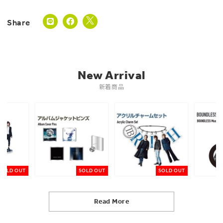
New Arrival
新着商品
SOLD OUT
SOLD OUT
SOLD OUT
Read More