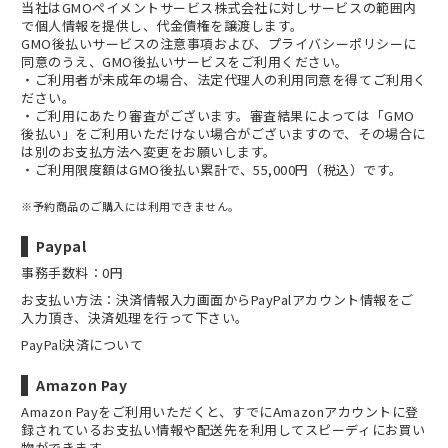
当社は
GMOペイメントサービス株式会社
に対しサービスの範囲内
で個人情報を提供し、代金債権を譲渡します。
GMO後払いサービスの
注意事項
および、
プライバシーポリシー
に
同意のうえ、GMO後払いサービスをご利用ください。
・ご利用者が未成年の場合、法定代理人の利用同意を得てご利用く
ださい。
・ご利用にあたり審査がございます。審査結果によっては「GMO
後払い」をご利用いただけない場合がございますので、その場合に
は別のお支払方法へ変更をお願いします。
・ご利用限度額はGMO後払い累計で、55,000円（税込）です。
※予約商品のご購入には利用できません。
Paypal
事務手数料：0円
お支払い方法：決済情報入力画面からPayPalアカウント情報をご
入力頂き、決済処理を行って下さい。
PayPal決済について
Amazon Pay
Amazon Payをご利用いただくと、すでにAmazonアカウントに登
録されているお支払い情報や配送先を利用してスピーディにお買い
物ができます。