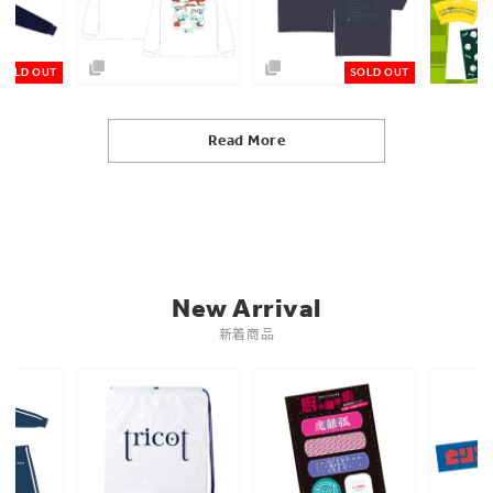
SOLD OUT
SOLD OUT
Read More
New Arrival
新着商品