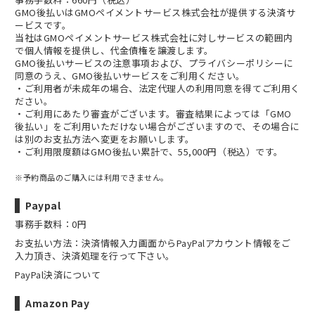
GMO後払いはGMOペイメントサービス株式会社が提供する決済サ
ービスです。
当社は
GMOペイメントサービス株式会社
に対しサービスの範囲内
で個人情報を提供し、代金債権を譲渡します。
GMO後払いサービスの
注意事項
および、
プライバシーポリシー
に
同意のうえ、GMO後払いサービスをご利用ください。
・ご利用者が未成年の場合、法定代理人の利用同意を得てご利用く
ださい。
・ご利用にあたり審査がございます。審査結果によっては「GMO
後払い」をご利用いただけない場合がございますので、その場合に
は別のお支払方法へ変更をお願いします。
・ご利用限度額はGMO後払い累計で、55,000円（税込）です。
※予約商品のご購入には利用できません。
Paypal
事務手数料：0円
お支払い方法：決済情報入力画面からPayPalアカウント情報をご
入力頂き、決済処理を行って下さい。
PayPal決済について
Amazon Pay