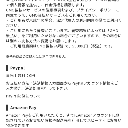
で個人情報を提供し、代金債権を譲渡します。
GMO後払いサービスの
注意事項
および、
プライバシーポリシー
に
同意のうえ、GMO後払いサービスをご利用ください。
・ご利用者が未成年の場合、法定代理人の利用同意を得てご利用く
ださい。
・ご利用にあたり審査がございます。審査結果によっては「GMO
後払い」をご利用いただけない場合がございますので、その場合に
は別のお支払方法へ変更をお願いします。
・ご利用限度額はGMO後払い累計で、55,000円（税込）です。
※予約商品のご購入には利用できません。
Paypal
事務手数料：0円
お支払い方法：決済情報入力画面からPayPalアカウント情報をご
入力頂き、決済処理を行って下さい。
PayPal決済について
Amazon Pay
Amazon Payをご利用いただくと、すでにAmazonアカウントに登
録されているお支払い情報や配送先を利用してスピーディにお買い
物ができます。