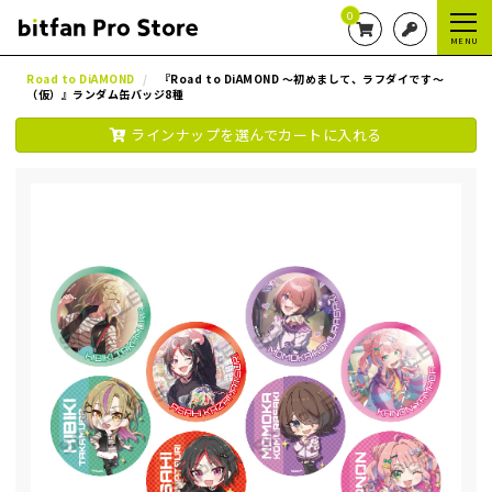
0
MENU
Road to DiAMOND
『Road to DiAMOND ～初めまして、ラフダイです～
（仮）』ランダム缶バッジ8種
ラインナップを選んでカートに入れる