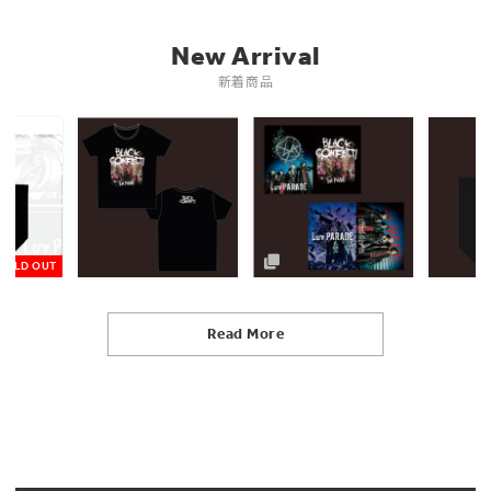
New Arrival
新着商品
SOLD OUT
Read More