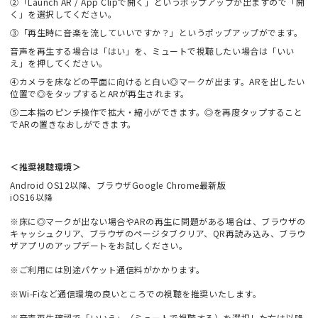
②「Launch AR / App Clipで開く」というポップアップが出ますので「開
く」を選択してください。
③「再生時に音楽を流していいですか？」というポップアップがでます。
音声を再生する場合は「はい」を、ミュートで視聴したい場合は「いい
え」を押してください。
④カメラを床などの平面に向けると白い◎マークが出ます。ARを出したい
位置で◎をタップするとARが再生されます。
⑤二本指のピンチ操作で拡大・縮小ができます。◎を再度タップすること
でARの置きなおしができます。
＜推奨視聴環境＞
Android OS12以降、ブラウザGoogle Chrome最新版
iOS16以降
※床に◎マークが出ない場合やARの再生に問題がある場合は、ブラウザの
キャッシュクリア、ブラウザのページタブクリア、QR再読み込み、ブラウ
ザアプリのアップデートをお試しください。
※ご利用には別途パケット通信料がかかります。
※Wi-Fiなど通信環境の良いところでの視聴を推奨いたします。
※音声再生確認で「いいえ」（ミュートで視聴する）を選択した方は以降