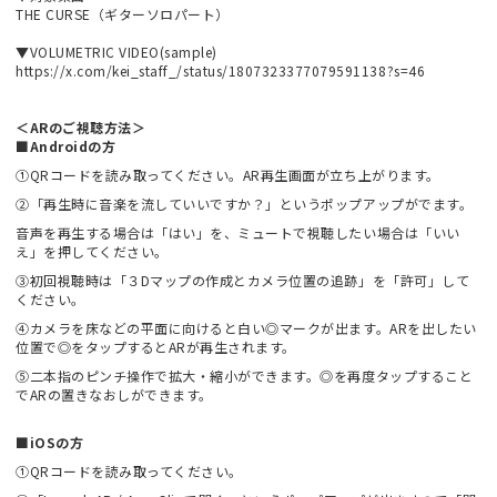
THE CURSE（ギターソロパート）
▼VOLUMETRIC VIDEO(sample)
https://x.com/kei_staff_/status/1807323377079591138?s=46
＜ARのご視聴方法＞
■Androidの方
①QRコードを読み取ってください。AR再生画面が立ち上がります。
②「再生時に音楽を流していいですか？」というポップアップがでます。
音声を再生する場合は「はい」を、ミュートで視聴したい場合は「いい
え」を押してください。
③初回視聴時は「３Dマップの作成とカメラ位置の追跡」を「許可」して
ください。
④カメラを床などの平面に向けると白い◎マークが出ます。ARを出したい
位置で◎をタップするとARが再生されます。
⑤二本指のピンチ操作で拡大・縮小ができます。◎を再度タップすること
でARの置きなおしができます。
■iOSの方
①QRコードを読み取ってください。