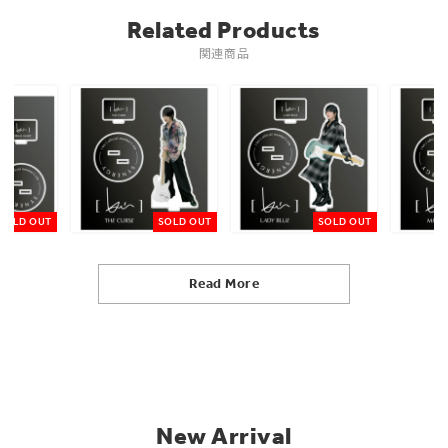
Related Products
関連商品
SOLD OUT
SOLD OUT
SOLD OUT
Read More
New Arrival