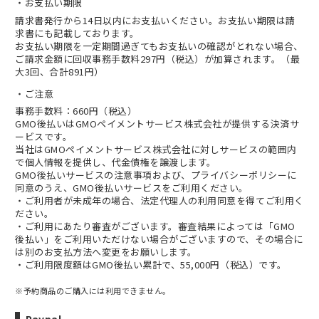
お支払い期限
請求書発行から14日以内にお支払いください。お支払い期限は請
求書にも記載しております。
お支払い期限を一定期間過ぎてもお支払いの確認がとれない場合、
ご請求金額に回収事務手数料297円（税込）が加算されます。（最
大3回、合計891円）
ご注意
事務手数料：660円（税込）
GMO後払いはGMOペイメントサービス株式会社が提供する決済サ
ービスです。
当社は
GMOペイメントサービス株式会社
に対しサービスの範囲内
で個人情報を提供し、代金債権を譲渡します。
GMO後払いサービスの
注意事項
および、
プライバシーポリシー
に
同意のうえ、GMO後払いサービスをご利用ください。
・ご利用者が未成年の場合、法定代理人の利用同意を得てご利用く
ださい。
・ご利用にあたり審査がございます。審査結果によっては「GMO
後払い」をご利用いただけない場合がございますので、その場合に
は別のお支払方法へ変更をお願いします。
・ご利用限度額はGMO後払い累計で、55,000円（税込）です。
※予約商品のご購入には利用できません。