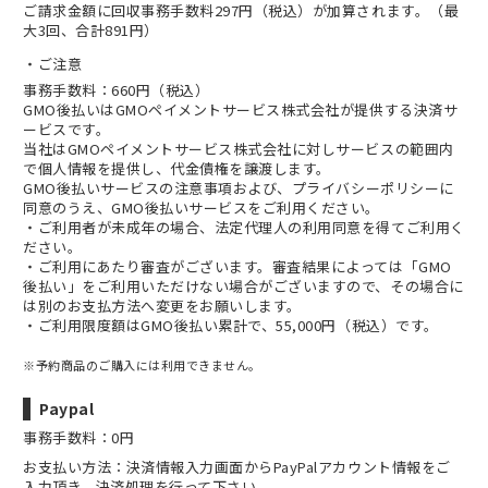
ご請求金額に回収事務手数料297円（税込）が加算されます。（最
大3回、合計891円）
ご注意
事務手数料：660円（税込）
GMO後払いはGMOペイメントサービス株式会社が提供する決済サ
ービスです。
当社は
GMOペイメントサービス株式会社
に対しサービスの範囲内
で個人情報を提供し、代金債権を譲渡します。
GMO後払いサービスの
注意事項
および、
プライバシーポリシー
に
同意のうえ、GMO後払いサービスをご利用ください。
・ご利用者が未成年の場合、法定代理人の利用同意を得てご利用く
ださい。
・ご利用にあたり審査がございます。審査結果によっては「GMO
後払い」をご利用いただけない場合がございますので、その場合に
は別のお支払方法へ変更をお願いします。
・ご利用限度額はGMO後払い累計で、55,000円（税込）です。
※予約商品のご購入には利用できません。
Paypal
事務手数料：0円
お支払い方法：決済情報入力画面からPayPalアカウント情報をご
入力頂き、決済処理を行って下さい。