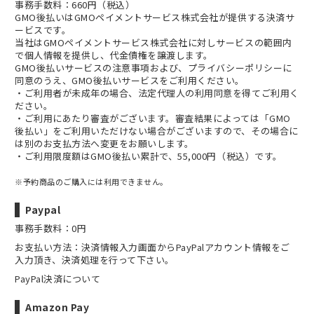
事務手数料：660円（税込）
GMO後払いはGMOペイメントサービス株式会社が提供する決済サ
ービスです。
当社は
GMOペイメントサービス株式会社
に対しサービスの範囲内
で個人情報を提供し、代金債権を譲渡します。
GMO後払いサービスの
注意事項
および、
プライバシーポリシー
に
同意のうえ、GMO後払いサービスをご利用ください。
・ご利用者が未成年の場合、法定代理人の利用同意を得てご利用く
ださい。
・ご利用にあたり審査がございます。審査結果によっては「GMO
後払い」をご利用いただけない場合がございますので、その場合に
は別のお支払方法へ変更をお願いします。
・ご利用限度額はGMO後払い累計で、55,000円（税込）です。
※予約商品のご購入には利用できません。
Paypal
事務手数料：0円
お支払い方法：決済情報入力画面からPayPalアカウント情報をご
入力頂き、決済処理を行って下さい。
PayPal決済について
Amazon Pay