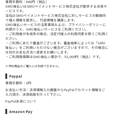
事務手数料：660円（税込）
GMO後払いはGMOペイメントサービス株式会社が提供する決済サ
ービスです。
当社は
GMOペイメントサービス株式会社
に対しサービスの範囲内
で個人情報を提供し、代金債権を譲渡します。
GMO後払いサービスの
注意事項
および、
プライバシーポリシー
に
同意のうえ、GMO後払いサービスをご利用ください。
・ご利用者が未成年の場合、法定代理人の利用同意を得てご利用く
ださい。
・ご利用にあたり審査がございます。審査結果によっては「GMO
後払い」をご利用いただけない場合がございますので、その場合に
は別のお支払方法へ変更をお願いします。
・ご利用限度額はGMO後払い累計で、55,000円（税込）です。
※予約商品のご購入には利用できません。
Paypal
事務手数料：0円
お支払い方法：決済情報入力画面からPayPalアカウント情報をご
入力頂き、決済処理を行って下さい。
PayPal決済について
Amazon Pay