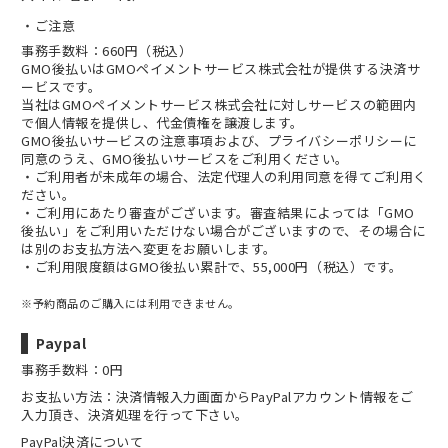
ご注意
事務手数料：660円（税込）
GMO後払いはGMOペイメントサービス株式会社が提供する決済サ
ービスです。
当社は
GMOペイメントサービス株式会社
に対しサービスの範囲内
で個人情報を提供し、代金債権を譲渡します。
GMO後払いサービスの
注意事項
および、
プライバシーポリシー
に
同意のうえ、GMO後払いサービスをご利用ください。
・ご利用者が未成年の場合、法定代理人の利用同意を得てご利用く
ださい。
・ご利用にあたり審査がございます。審査結果によっては「GMO
後払い」をご利用いただけない場合がございますので、その場合に
は別のお支払方法へ変更をお願いします。
・ご利用限度額はGMO後払い累計で、55,000円（税込）です。
※予約商品のご購入には利用できません。
Paypal
事務手数料：0円
お支払い方法：決済情報入力画面からPayPalアカウント情報をご
入力頂き、決済処理を行って下さい。
PayPal決済について