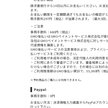
請求書発行から14日以内にお支払いください。お支
ます。
お支払い期限を一定期間過ぎてもお支払いの確認が
務手数料297円（税込）が加算されます。（最大3回、
ご注意
事務手数料：660円（税込）
GMO後払いはGMOペイメントサービス株式会社が
当社は
GMOペイメントサービス株式会社
に対しサー
代金債権を譲渡します。
GMO後払いサービスの
注意事項
および、
プライバシ
払いサービスをご利用ください。
・ご利用者が未成年の場合、法定代理人の利用同意
・ご利用にあたり審査がございます。審査結果によっ
だけない場合がございますので、その場合には別の
・ご利用限度額はGMO後払い累計で、55,000円（
※予約商品のご購入には利用できません。
Paypal
事務手数料：0円
お支払い方法：決済情報入力画面からPayPalアカ
行って下さい。