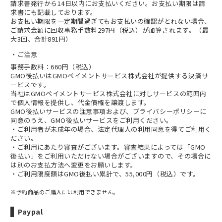
請求書発行から14日以内にお支払いください。お支払い期限は請
求書にも記載しております。
お支払い期限を一定期間過ぎてもお支払いの確認がとれない場合、
ご請求金額に回収事務手数料297円（税込）が加算されます。（最
大3回、合計891円）
ご注意
事務手数料：660円（税込）
GMO後払いはGMOペイメントサービス株式会社が提供する決済サ
ービスです。
当社は
GMOペイメントサービス株式会社
に対しサービスの範囲内
で個人情報を提供し、代金債権を譲渡します。
GMO後払いサービスの
注意事項
および、
プライバシーポリシー
に
同意のうえ、GMO後払いサービスをご利用ください。
・ご利用者が未成年の場合、法定代理人の利用同意を得てご利用く
ださい。
・ご利用にあたり審査がございます。審査結果によっては「GMO
後払い」をご利用いただけない場合がございますので、その場合に
は別のお支払方法へ変更をお願いします。
・ご利用限度額はGMO後払い累計で、55,000円（税込）です。
※予約商品のご購入には利用できません。
Paypal