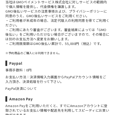
当社は
GMOペイメントサービス株式会社
に対しサービスの範囲内
で個人情報を提供し、代金債権を譲渡します。
GMO後払いサービスの
注意事項
および、
プライバシーポリシー
に
同意のうえ、GMO後払いサービスをご利用ください。
・ご利用者が未成年の場合、法定代理人の利用同意を得てご利用く
ださい。
・ご利用にあたり審査がございます。審査結果によっては「GMO
後払い」をご利用いただけない場合がございますので、その場合に
は別のお支払方法へ変更をお願いします。
・ご利用限度額はGMO後払い累計で、55,000円（税込）です。
※予約商品のご購入には利用できません。
Paypal
事務手数料：0円
お支払い方法：決済情報入力画面からPayPalアカウント情報をご
入力頂き、決済処理を行って下さい。
PayPal決済について
Amazon Pay
Amazon Payをご利用いただくと、すでにAmazonアカウントに登
録されているお支払い情報や配送先を利用してスピーディにお買い
物ができます。