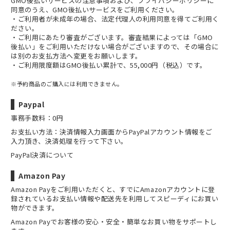
GMO後払いサービスの
注意事項
および、
プライバシーポリシー
に
同意のうえ、GMO後払いサービスをご利用ください。
・ご利用者が未成年の場合、法定代理人の利用同意を得てご利用く
ださい。
・ご利用にあたり審査がございます。審査結果によっては「GMO
後払い」をご利用いただけない場合がございますので、その場合に
は別のお支払方法へ変更をお願いします。
・ご利用限度額はGMO後払い累計で、55,000円（税込）です。
※予約商品のご購入には利用できません。
Paypal
事務手数料：0円
お支払い方法：決済情報入力画面からPayPalアカウント情報をご
入力頂き、決済処理を行って下さい。
PayPal決済について
Amazon Pay
Amazon Payをご利用いただくと、すでにAmazonアカウントに登
録されているお支払い情報や配送先を利用してスピーディにお買い
物ができます。
Amazon Payでお客様の安心・安全・簡単なお買い物をサポートし