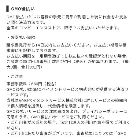
GMO後払い
GMO後払いとはお客様の手元に商品が到着した後に代金をお支払
い頂く決済方法です。
全国のコンビニエンスストア、銀行でお支払いいただけます。
お支払い期限
請求書発行から14日以内にお支払いください。お支払い期限は請
求書にも記載しております。
お支払い期限を一定期間過ぎてもお支払いの確認がとれない場合、
ご請求金額に回収事務手数料297円（税込）が加算されます。（最
大3回、合計891円）
ご注意
事務手数料：660円（税込）
GMO後払いはGMOペイメントサービス株式会社が提供する決済サ
ービスです。
当社は
GMOペイメントサービス株式会社
に対しサービスの範囲内
で個人情報を提供し、代金債権を譲渡します。
GMO後払いサービスの
注意事項
および、
プライバシーポリシー
に
同意のうえ、GMO後払いサービスをご利用ください。
・ご利用者が未成年の場合、法定代理人の利用同意を得てご利用く
ださい。
・ご利用にあたり審査がございます。審査結果によっては「GMO