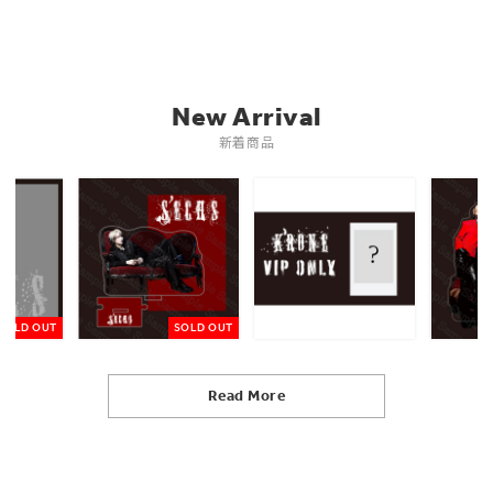
New Arrival
新着商品
SOLD OUT
SOLD OUT
Read More