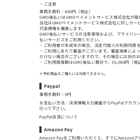
ご注意
事務手数料：660円（税込）
GMO後払いはGMOペイメントサービス株式会社が
当社は
GMOペイメントサービス株式会社
に対しサー
代金債権を譲渡します。
GMO後払いサービスの
注意事項
および、
プライバシ
払いサービスをご利用ください。
・ご利用者が未成年の場合、法定代理人の利用同意
・ご利用にあたり審査がございます。審査結果によっ
だけない場合がございますので、その場合には別の
・ご利用限度額はGMO後払い累計で、55,000円（
※予約商品のご購入には利用できません。
Paypal
事務手数料：0円
お支払い方法：決済情報入力画面からPayPalアカ
行って下さい。
PayPal決済について
Amazon Pay
Amazon Payをご利用いただくと、すでにAmaz