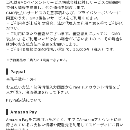
当社は
GMOペイメントサービス株式会社
に対しサービスの範囲内
で個人情報を提供し、代金債権を譲渡します。
GMO後払いサービスの
注意事項
および、
プライバシーポリシー
に
同意のうえ、GMO後払いサービスをご利用ください。
・ご利用者が未成年の場合、法定代理人の利用同意を得てご利用く
ださい。
・ご利用にあたり審査がございます。審査結果によっては「GMO
後払い」をご利用いただけない場合がございますので、その場合に
は別のお支払方法へ変更をお願いします。
・ご利用限度額はGMO後払い累計で、55,000円（税込）です。
※予約商品のご購入には利用できません。
Paypal
事務手数料：0円
お支払い方法：決済情報入力画面からPayPalアカウント情報をご
入力頂き、決済処理を行って下さい。
PayPal決済について
Amazon Pay
Amazon Payをご利用いただくと、すでにAmazonアカウントに登
録されているお支払い情報や配送先を利用してスピーディにお買い
物ができます。