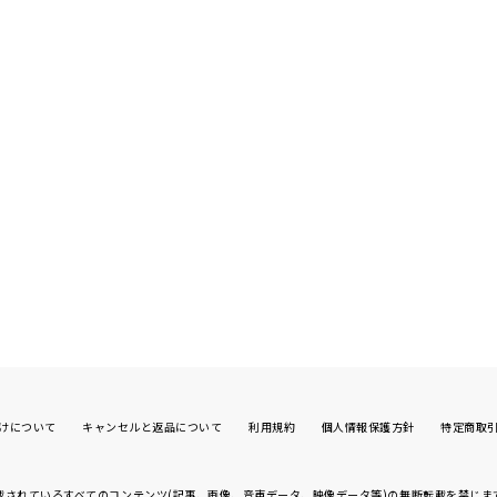
けについて
キャンセルと返品について
利用規約
個人情報保護方針
特定商取
載されているすべてのコンテンツ(記事、画像、
音声データ、映像データ等)の無断転載を禁じま